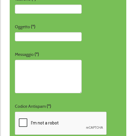
Oggetto
(*)
Messaggio
(*)
Codice Antispam
(*)