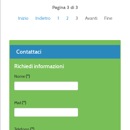
Pagina 3 di 3
Inizio
Indietro
1
2
3
Avanti
Fine
Contattaci
Richiedi informazioni
Nome
(*)
Mail
(*)
Telefono
(*)