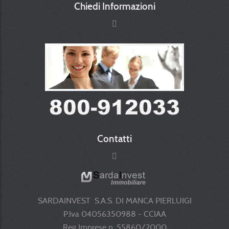
Chiedi Informazioni
Contatti
SARDAINVEST S.A.S. DI MANCA PIERLUIGI
P.Iva 04056350988 - CCIAA
Reg Imprese n. 55860/2000