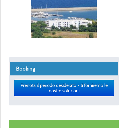
Booking
Prenota il periodo desiderato - ti forniremo le
nostre soluzioni