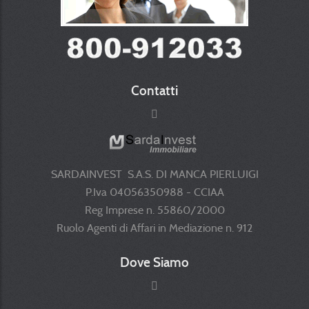
Contatti
SARDAINVEST S.A.S. DI MANCA PIERLUIGI
P.Iva 04056350988 - CCIAA
Reg Imprese n. 55860/2000
Ruolo Agenti di Affari in Mediazione n. 912
Dove Siamo