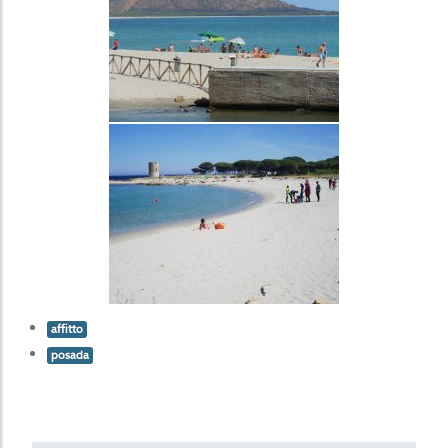
affitto
posada