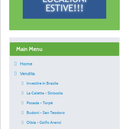
Main Menu
Home
Vendita
Investire in Brasile
La Caletta - Siniscola
Posada - Torpè
Budoni - San Teodoro
Olbia - Golfo Aranci