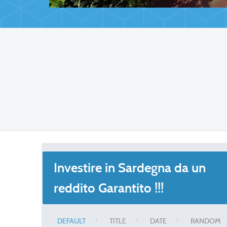
Investire in Sardegna da un
reddito Garantito !!!
DEFAULT
TITLE
DATE
RANDOM