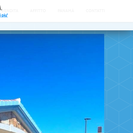
.
VENDITA
AFFITTO
PANAMÀ
CONTATTI
 piu'