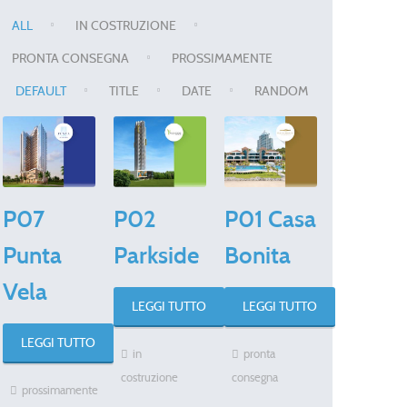
ALL
IN COSTRUZIONE
PRONTA CONSEGNA
PROSSIMAMENTE
DEFAULT
TITLE
DATE
RANDOM
P07
P02
P01 Casa
Punta
Parkside
Bonita
Vela
LEGGI TUTTO
LEGGI TUTTO
LEGGI TUTTO
in
pronta
costruzione
consegna
prossimamente