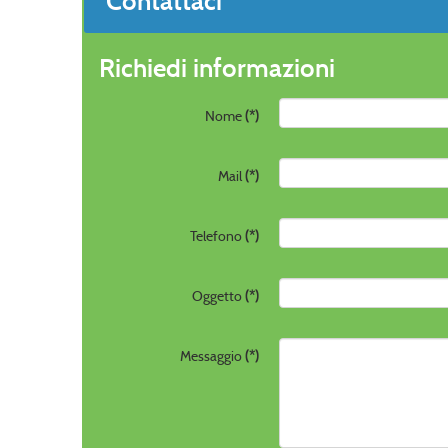
Contattaci
Richiedi informazioni
Nome
(*)
Mail
(*)
Telefono
(*)
Oggetto
(*)
Messaggio
(*)