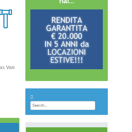
hai...
i, Visti