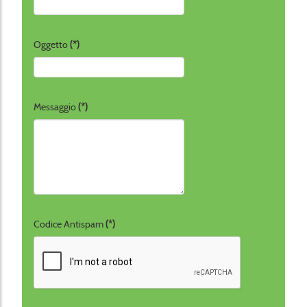
Oggetto
(*)
Messaggio
(*)
Codice Antispam
(*)