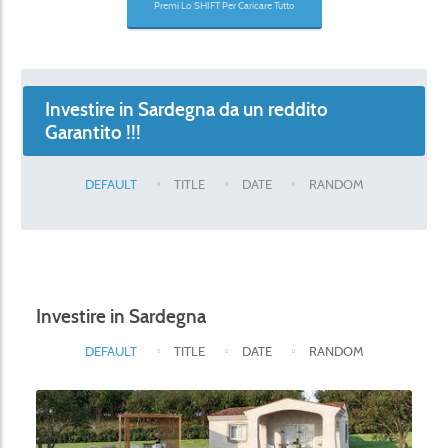
Premi Lo SHIFT Per Caricare Tutto
Investire in Sardegna da un reddito
Garantito !!!
DEFAULT
TITLE
DATE
RANDOM
Investire in Sardegna
DEFAULT
TITLE
DATE
RANDOM